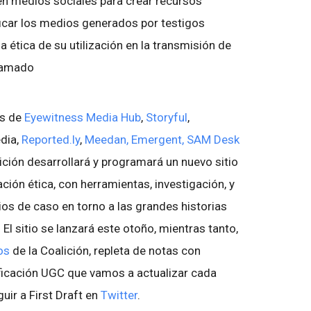
en medios sociales para crear recursos
icar los medios generados por testigos
 ética de su utilización en la transmisión de
llamado
os de
Eyewitness Media Hub
,
Storyful
,
dia,
Reported.ly
,
Meedan,
Emergent,
SAM Desk
lición desarrollará y programará un nuevo sitio
ación ética, con herramientas, investigación, y
ios de caso en torno a las grandes historias
El sitio se lanzará este otoño, mientras tanto,
os
de la Coalición, repleta de notas con
ificación UGC que vamos a actualizar cada
ir a First Draft en
Twitter
.