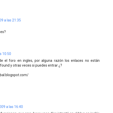
09 a las 21:35
ses?
s 10:50
de el foro en ingles, por alguna razón los enlaces no están
found y otras veces si puedes entrar ¿?
obal.blogspot.com/
009 a las 16:40