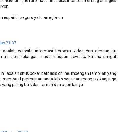
 funcionan. que raro, hace unos días intenté en el blog en inglés
rven.
en español, seguro ya lo arreglaron
las 21:37
 adalah website informasi berbasis video dan dengan itu
mari oleh kalangan muda maupun dewasa, karena sangat
ini, adalah situs poker berbasis online, mdengan tampilan yang
an membuat permainan anda lebih seru dan mengasyikan, juga
yang paling baik dan ramah dari agen lainya