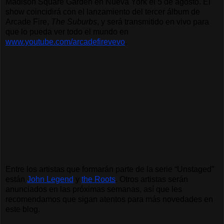
Madison Square Garden en Nueva York el 5 de agosto. El 
show coincidirá con el lanzamiento del tercer álbum de 
Arcade Fire, 
The Suburbs
, y será transmitido en vivo para 
que lo pueda ver todo el mundo en 
www.youtube.com/arcadefirevevo
.
Entre los artistas que formarán parte de la serie “Unstaged” 
están 
John Legend
 y 
the Roots
. Otros artistas serán 
anunciados en las próximas semanas, así que les 
recomendamos que sigan atentos para más novedades en 
este blog.