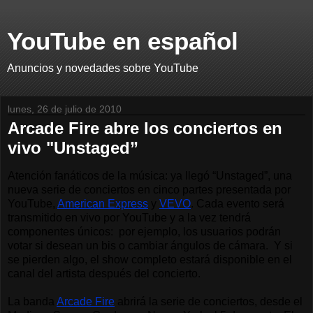
YouTube en español
Anuncios y novedades sobre YouTube
lunes, 26 de julio de 2010
Arcade Fire abre los conciertos en
vivo "Unstaged”
Atención fanáticos de la música: ya llegó “Unstaged”, una 
nueva serie de conciertos en cinco partes presentada por 
YouTube, 
American Express
 y 
VEVO
. Cada evento será 
transmitido en vivo por YouTube y a la vez tendrá 
componentes únicos:  por ejemplo, los usuarios podrán 
votar si desean un bis o cambiar ángulos de cámara.  Y si 
se pierden algo, el show completo estará disponible en el 
canal del artista después del concierto.
La banda 
Arcade Fire
 abrirá la serie de conciertos, desde el 